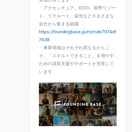
・アクセンチュア、KDDI、星野リゾー
ト、リクルート、栄光などさまざまな
会社から集まる組織
https://foundingbase.jp/m/mde7974df
7638
・事業領域はそれぞれ異なるからこ
そ、「スキル＝できること」を増やす
ための成長支援やサポートが充実して
います