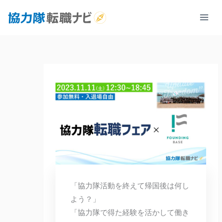
内
容
を
ス
キ
ッ
プ
「協力隊活動を終えて帰国後は何し
よう？」
「協力隊で得た経験を活かして働き