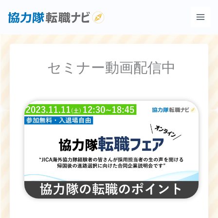
内
容
を
ス
キ
セミナー動画配信中
ッ
プ