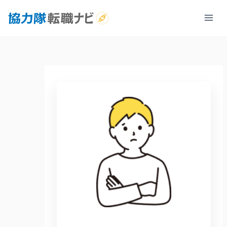
内
容
を
ス
キ
ッ
プ