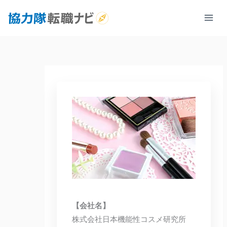
内
容
を
ス
キ
ッ
プ
【会社名】
株式会社日本機能性コスメ研究所