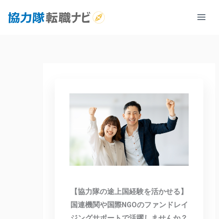
内
容
を
ス
キ
ッ
プ
【協力隊の途上国経験を活かせる】
国連機関や国際NGOのファンドレイ
ジングサポートで活躍しませんか？