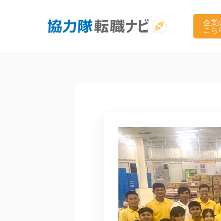
内
容
企業
こち
を
ス
キ
ッ
プ