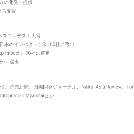
ムの開発・提供
経営支援
ジネスコンテスト大賞
N 世界&日本のインパクト企業100社に選出
up Impact」 30社に選定
の部）選出
新聞、国際開発ジャーナル、Nikkei Asia Review、Forbes J
ntrepreneur Myanmarほか