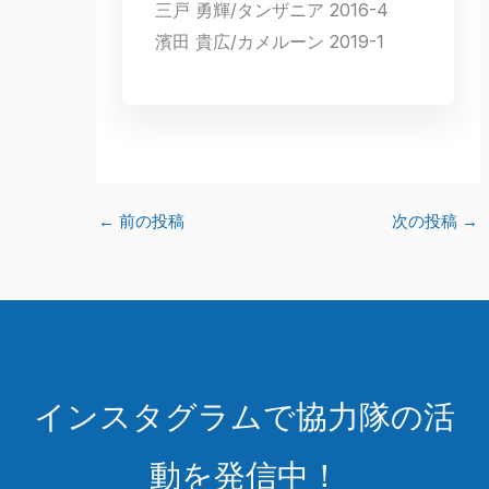
三戸 勇輝/タンザニア 2016-4
濱田 貴広/カメルーン 2019-1
←
前の投稿
次の投稿
→
インスタグラムで協力隊の活
動を発信中！