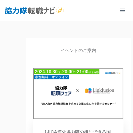
内
容
を
ス
キ
ッ
イベントのご案内
プ
【JICA海外協力隊の後にできる国