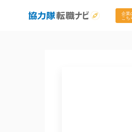
内
容
企業
こち
を
ス
キ
ッ
プ