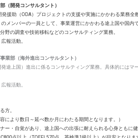
部（開発コンサルタント）
府開発援助（ODA）プロジェクトの支援や実施にかかわる業務全
クトのメンバーの一員として、事業運営にかかわる途上国や国内
分野の調査や技術移転などのコンサルティング業務。
・広報活動。
ング事業部（海外進出コンサルタント）
開発途上国）進出に係るコンサルティング業務。具体的にはマ
・広報活動。
る方。
容により数日～延べ数か月にわたる期間となります。）
マナー・自覚があり、途上国への出張に耐えられる心身ともに健
C800点以上（TOEFL570点、英検準1級以上）が目安となりま