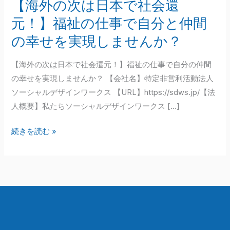
【海外の次は日本で社会還
社
元！】福祉の仕事で自分と仲間
会
還
の幸せを実現しませんか？
元！】
【海外の次は日本で社会還元！】福祉の仕事で自分の仲間
福
の幸せを実現しませんか？ 【会社名】特定非営利活動法人
祉
ソーシャルデザインワークス 【URL】https://sdws.jp/【法
の
人概要】私たちソーシャルデザインワークス […]
仕
事
続きを読む »
で
自
分
と
仲
間
の