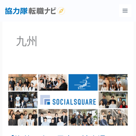
内
容
を
ス
キ
九州
ッ
プ
【海
外
の
次
は
日
本
で