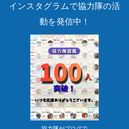
幸
インスタグラムで協力隊の活
せ
を
動を発信中！
実
現
し
ま
せ
ん
か？
協力隊がブログで