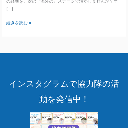
の経験を、次の『海外の』ステージで活かしませんか？オ
ワ
[…]
ン
株
続きを読む »
式
会
社
｜
中
南
米・
インスタグラムで協力隊の活
ア
フ
動を発信中！
リ
カ
等
で