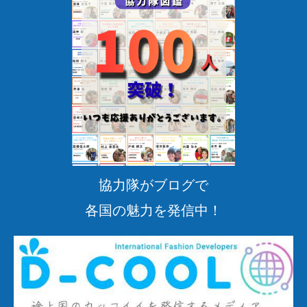
の
事
業
推
進
メ
ン
バ
ー
募
協力隊がブログで
集！
各国の魅力を発信中！