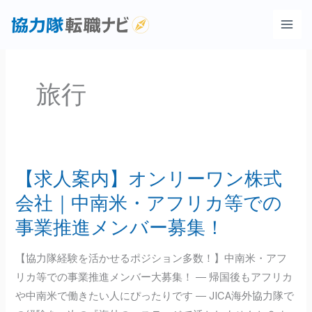
内
容
を
ス
キ
旅行
ッ
プ
【求人案内】オンリーワン株式
【求
人
会社｜中南米・アフリカ等での
案
事業推進メンバー募集！
内】
オ
【協力隊経験を活かせるポジション多数！】中南米・アフ
ン
リカ等での事業推進メンバー大募集！ ― 帰国後もアフリカ
リ
や中南米で働きたい人にぴったりです ― JICA海外協力隊で
ー