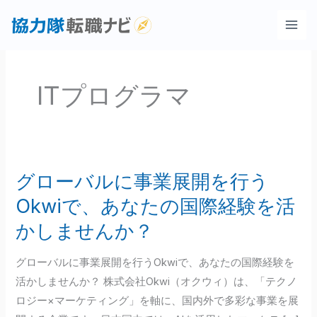
内
容
を
ス
キ
ITプログラマ
ッ
プ
グローバルに事業展開を行う
グ
ロ
Okwiで、あなたの国際経験を活
ー
かしませんか？
バ
ル
グローバルに事業展開を行うOkwiで、あなたの国際経験を
に
活かしませんか？ 株式会社Okwi（オクウィ）は、「テクノ
事
ロジー×マーケティング」を軸に、国内外で多彩な事業を展
業