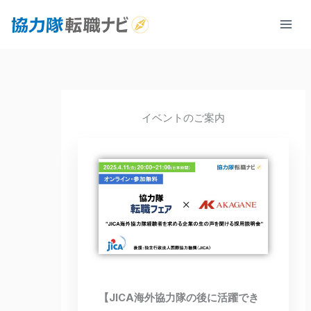
内
容
を
ス
キ
ッ
イベントのご案内
プ
【JICA海外協力隊の後に活躍でき