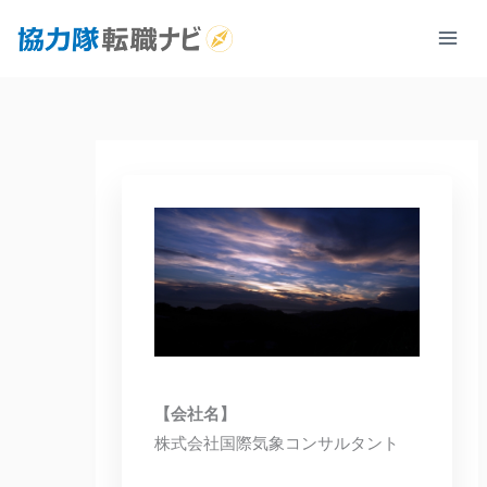
内
容
を
ス
キ
ッ
プ
【会社名】
株式会社国際気象コンサルタント